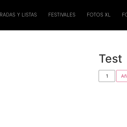
RADAS Y LISTAS
FESTIVALES
FOTOS XL
F
Test
Añ