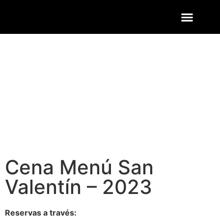
ENTRADAS Y LISTAS
FOTOS QUART
Cena Menú San
Valentín – 2023
Reservas a través: