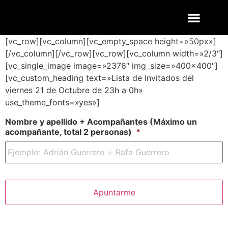
ENTRADAS Y LISTAS
FOTOS QUART
[vc_row][vc_column][vc_empty_space height=»50px»]
[/vc_column][/vc_row][vc_row][vc_column width=»2/3″]
[vc_single_image image=»2376″ img_size=»400×400″]
[vc_custom_heading text=»Lista de Invitados del
viernes 21 de Octubre de 23h a 0h»
use_theme_fonts=»yes»]
Nombre y apellido + Acompañantes (Máximo un
acompañante, total 2 personas)
*