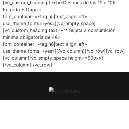
[vc_custom_heading text=»Después de las 19h: 10€
Entrada + Copa »
font_container=»tag:h5|text_align:left»
use_theme_fonts=»yes»][vc_empty_space]
[vc_custom_heading text=»** Sujeta a consumición
mínima obligatoria de 4€»
font_container=»tag:h6|text_align:left»
use_theme_fonts=»yes»][/vc_column][/vc_row][vc_row]
[vc_column][vc_empty_space height=»50px»]
[/vc_column][/vc_row]