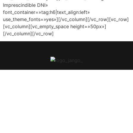
Imprescindible DNI»
font_container=»tag:h6|text_align:left»
use_theme_fonts=»yes»][/vc_column][/vc_row][vc_row]
[vc_column][vc_empty_space height=»50px»]
[/vc_column][/vc_row]