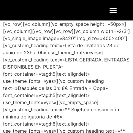
ENTRADAS Y LISTAS
FOTOS QUART
[vc_row][vc_column][vc_empty_space height=»50px»]
[/vc_column][/vc_row][vc_row][vc_column width=»2/3″]
[vc_single_image image=»3420″ img_size=»400×400″]
[vc_custom_heading text=»Lista de invitados 23 de
Junio de 23h a 0h» use_theme_fonts=»yes»]
[vc_custom_heading text=»LISTA CERRADA, ENTRADAS
DISPONIBLES EN PUERTA»
font_container=»tag:h5|text_align:left»
use_theme_fonts=»yes»][vc_custom_heading
text=»Después de las 0h: 8€ Entrada + Copa»
font_container=»tag:h5|text_align:left»
use_theme_fonts=»yes»][vc_empty_space]
[vc_custom_heading text=»** Sujeta a consumición
mínima obligatoria de 4€»
font_container=»tag:h6|text_align:left»
use_theme_fonts=»yes»][vc_custom_heading text=»**