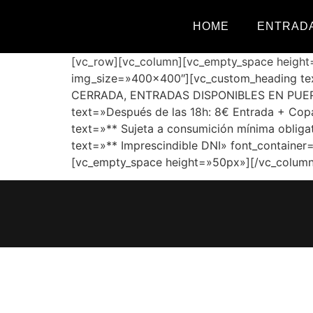
HOME
ENTRADA
[vc_row][vc_column][vc_empty_space height
img_size=»400×400″][vc_custom_heading tex
CERRADA, ENTRADAS DISPONIBLES EN PUERTA»
text=»Después de las 18h: 8€ Entrada + Cop
text=»** Sujeta a consumición mínima obliga
text=»** Imprescindible DNI» font_container
[vc_empty_space height=»50px»][/vc_column