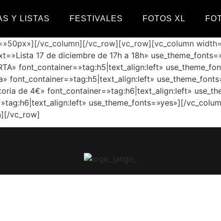
S Y LISTAS
FESTIVALES
FOTOS XL
FO
=»50px»][/vc_column][/vc_row][vc_row][vc_column width=
t=»Lista 17 de diciembre de 17h a 18h» use_theme_fonts=
 font_container=»tag:h5|text_align:left» use_theme_fon
a» font_container=»tag:h5|text_align:left» use_theme_fon
toria de 4€» font_container=»tag:h6|text_align:left» use
=»tag:h6|text_align:left» use_theme_fonts=»yes»][/vc_col
][/vc_row]