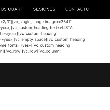
TOS QUART
SESIONES
CONTACTO
»2/3″][vc_single_image image=»2641″
»yes»][vc_custom_heading text=»LISTA
ts=»yes»][vc_custom_heading
ts=»yes»][vc_empty_space][vc_custom_heading
_theme_fonts=»yes»][vc_custom_heading
umn][/vc_row][vc_row][vc_column]