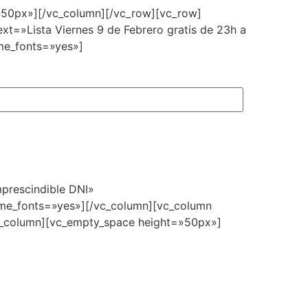
»50px»][/vc_column][/vc_row][vc_row]
t=»Lista Viernes 9 de Febrero gratis de 23h a
me_fonts=»yes»]
prescindible DNI»
heme_fonts=»yes»][/vc_column][vc_column
c_column][vc_empty_space height=»50px»]