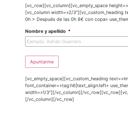
[vc_row][vc_column][vc_empty_space height=
[vc_column width=»2/3″][vc_custom_heading tex
0h > Después de las 0h 8€ con copa» use_the
Nombre y apellido
*
[vc_empty_space][vc_custom_heading text=»Im
font_container=»tag:h6|text_align:left» use_t
width=»1/3″][/vc_column][/vc_row][vc_row][v
[/vc_column][/vc_row]