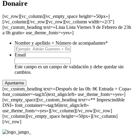
Donaire
[vc_row][vc_column][vc_empty_space height=»50px»]
[/vc_column][/vc_row][vc_row][vc_column width=»2/3″]
[vc_custom_heading text=»Lista Lista Viernes 9 de Febrero de 23h
a 0h gratis» use_theme_fonts=»yes»]
Nombre y apellido + Número de acompañantes
*
Email
Este campo es un campo de validación y debe quedar sin
cambios.
[vc_custom_heading text=»Después de las 0h: 8€ Entrada + Copa»
font_container=»tag:h5|text_align:left» use_theme_fonts=»yes»]
[vc_empty_space][vc_custom_heading text=»** Imprescindible
DNI» font_container=»tag:h6|text_align:left»
use_theme_fonts=»yes»][/vc_column][/vc_row][vc_row]
[vc_column][vc_empty_space height=»50px»][/vc_column]
[/vc_row]