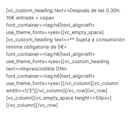
[vc_custom_heading text=»Después de las 0.30h:
10€ entrada + copa»
font_container=»tag:h4|text_align:left»
use_theme_fonts=»yes»][vc_empty_space]
[vc_custom_heading text=»** Sujeta a consumición
mínima obligatoria de 5€»
font_container=»tag:h6|text_align:left»
use_theme_fonts=»yes»][vc_custom_heading
text=»Imprescindible DNI»
font_container=»tag:h6|text_align:left»
use_theme_fonts=»yes»][/vc_column][vc_column
width=»1/3″][/vc_column][/vc_row][vc_row]
[vc_column][vc_empty_space height=»50px»]
[/vc_column][/vc_row]