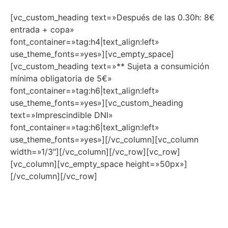
[vc_custom_heading text=»Después de las 0.30h: 8€
entrada + copa»
font_container=»tag:h4|text_align:left»
use_theme_fonts=»yes»][vc_empty_space]
[vc_custom_heading text=»** Sujeta a consumición
mínima obligatoria de 5€»
font_container=»tag:h6|text_align:left»
use_theme_fonts=»yes»][vc_custom_heading
text=»Imprescindible DNI»
font_container=»tag:h6|text_align:left»
use_theme_fonts=»yes»][/vc_column][vc_column
width=»1/3″][/vc_column][/vc_row][vc_row]
[vc_column][vc_empty_space height=»50px»]
[/vc_column][/vc_row]