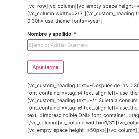
[vc_row][vc_column][vc_empty_space height=
[vc_column width=»2/3″][vc_custom_heading te
0.30h» use_theme_fonts=»yes»]
Nombre y apellido
*
[vc_custom_heading text=»Después de las 0.3
font_container=»tag:h4|text_align:left» use_t
[vc_custom_heading text=»** Sujeta a consumi
font_container=»tag:h6|text_align:left» use_t
text=»Imprescindible DNI» font_container=»tag
[/vc_column][vc_column width=»1/3″][/vc_col
[vc_empty_space height=»50px»][/vc_column]