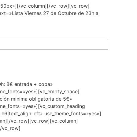
»50px»][/vc_column][/vc_row][vc_row]
xt=»Lista Viernes 27 de Octubre de 23h a
0h: 8€ entrada + copa»
heme_fonts=»yes»][vc_empty_space]
ción mínima obligatoria de 5€»
heme_fonts=»yes»][vc_custom_heading
:h6|text_align:left» use_theme_fonts=»yes»]
umn][/vc_row][vc_row][vc_column]
[/vc_row]