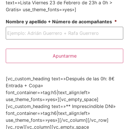
text=»Lista Viernes 23 de Febrero de 23h a 0h >
Gratis» use_theme_fonts=»yes»]
Nombre y apellido + Número de acompañantes
*
[vc_custom_heading text=»Después de las 0h: 8€
Entrada + Copa»
font_container=»tag:h5|text_align:left»
use_theme_fonts=»yes»][vc_empty_space]
[vc_custom_heading text=»** Imprescindible DNI»
font_container=»tag:h6|text_align:left»
use_theme_fonts=»yes»][/vc_column][/vc_row]
[vc_row][vc_column][vc_empty_space