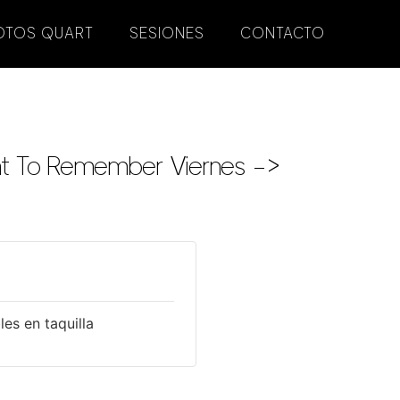
OTOS QUART
SESIONES
CONTACTO
ght To Remember Viernes –>
es en taquilla