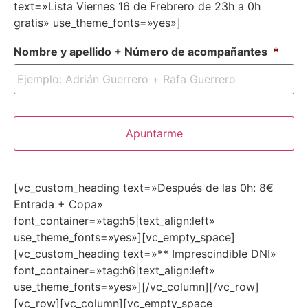
text=»Lista Viernes 16 de Frebrero de 23h a 0h
gratis» use_theme_fonts=»yes»]
Nombre y apellido + Número de acompañantes
*
[vc_custom_heading text=»Después de las 0h: 8€
Entrada + Copa»
font_container=»tag:h5|text_align:left»
use_theme_fonts=»yes»][vc_empty_space]
[vc_custom_heading text=»** Imprescindible DNI»
font_container=»tag:h6|text_align:left»
use_theme_fonts=»yes»][/vc_column][/vc_row]
[vc_row][vc_column][vc_empty_space