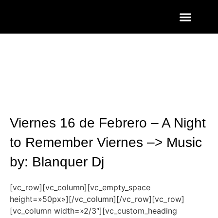
ENTRADAS Y LISTAS
FOTOS QUART
Viernes 16 de Febrero – A Night
to Remember Viernes –> Music
by: Blanquer Dj
[vc_row][vc_column][vc_empty_space
height=»50px»][/vc_column][/vc_row][vc_row]
[vc_column width=»2/3″][vc_custom_heading