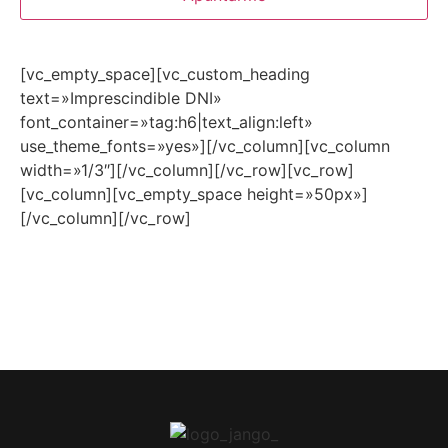
[vc_empty_space][vc_custom_heading
text=»Imprescindible DNI»
font_container=»tag:h6|text_align:left»
use_theme_fonts=»yes»][/vc_column][vc_column
width=»1/3″][/vc_column][/vc_row][vc_row]
[vc_column][vc_empty_space height=»50px»]
[/vc_column][/vc_row]