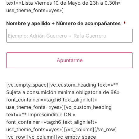
text=»Lista Viernes 10 de Mayo de 23h a 0.30h»
use_theme_fonts=»yes»]
Nombre y apellido + Número de acompañantes
*
[vc_empty_space][vc_custom_heading text=»**
Sujeta a consumición mínima obligatoria de 8€»
font_container=»tag:h6|text_align:left»
use_theme_fonts=»yes»][vc_custom_heading
text=»** Imprescindible DNI»
font_container=»tag:h6|text_align:left»
use_theme_fonts=»yes»][/vc_column][/vc_row]
[vc_row][vc_column][vc_empty_space