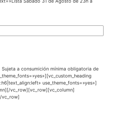
ext=»Lista Sábado 31 de Agosto de 23h a
Sujeta a consumición mínima obligatoria de
use_theme_fonts=»yes»][vc_custom_heading
:h6|text_align:left» use_theme_fonts=»yes»]
umn][/vc_row][vc_row][vc_column]
[/vc_row]