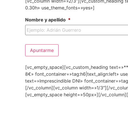
[vc_column width=»2/3″][vc_custom_heading t
0.30h» use_theme_fonts=»yes»]
Nombre y apellido
*
[vc_empty_space][vc_custom_heading text=»** 
8€» font_container=»tag:h6|text_align:left» 
text=»Imprescindible DNI» font_container=»tag
[/vc_column][vc_column width=»1/3″][/vc_col
[vc_empty_space height=»50px»][/vc_column]