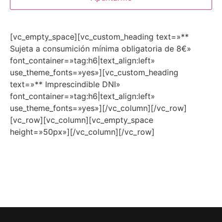
[vc_empty_space][vc_custom_heading text=»**
Sujeta a consumición mínima obligatoria de 8€»
font_container=»tag:h6|text_align:left»
use_theme_fonts=»yes»][vc_custom_heading
text=»** Imprescindible DNI»
font_container=»tag:h6|text_align:left»
use_theme_fonts=»yes»][/vc_column][/vc_row]
[vc_row][vc_column][vc_empty_space
height=»50px»][/vc_column][/vc_row]