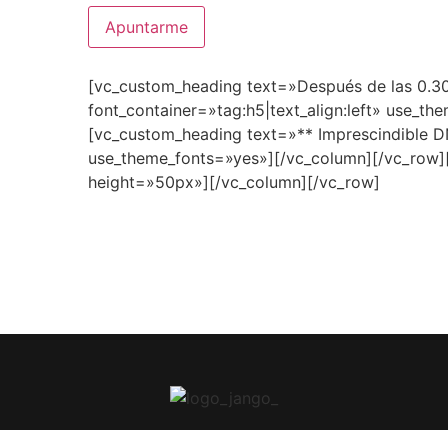
[vc_custom_heading text=»Después de las 0.3
font_container=»tag:h5|text_align:left» use_t
[vc_custom_heading text=»** Imprescindible DNI
use_theme_fonts=»yes»][/vc_column][/vc_row
height=»50px»][/vc_column][/vc_row]