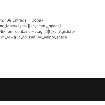
0h: 10€ Entrada + Copa»
heme_fonts=»yes»][vc_empty_space]
» font_container=»tag:h6|text_align:left»
][vc_row][vc_column][vc_empty_space