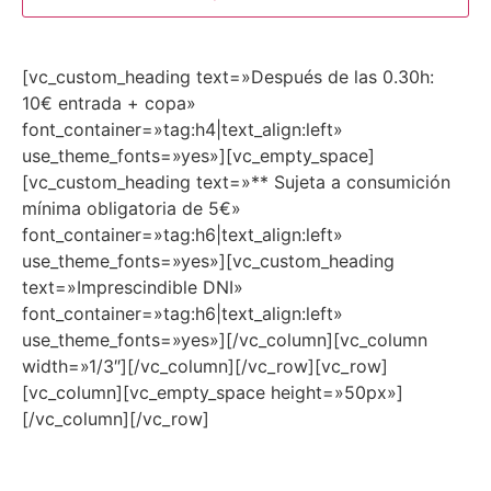
[vc_custom_heading text=»Después de las 0.30h:
10€ entrada + copa»
font_container=»tag:h4|text_align:left»
use_theme_fonts=»yes»][vc_empty_space]
[vc_custom_heading text=»** Sujeta a consumición
mínima obligatoria de 5€»
font_container=»tag:h6|text_align:left»
use_theme_fonts=»yes»][vc_custom_heading
text=»Imprescindible DNI»
font_container=»tag:h6|text_align:left»
use_theme_fonts=»yes»][/vc_column][vc_column
width=»1/3″][/vc_column][/vc_row][vc_row]
[vc_column][vc_empty_space height=»50px»]
[/vc_column][/vc_row]