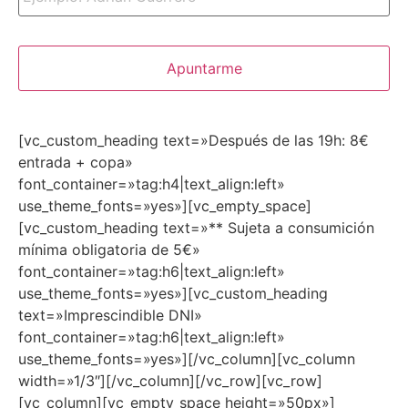
[vc_custom_heading text=»Después de las 19h: 8€
entrada + copa»
font_container=»tag:h4|text_align:left»
use_theme_fonts=»yes»][vc_empty_space]
[vc_custom_heading text=»** Sujeta a consumición
mínima obligatoria de 5€»
font_container=»tag:h6|text_align:left»
use_theme_fonts=»yes»][vc_custom_heading
text=»Imprescindible DNI»
font_container=»tag:h6|text_align:left»
use_theme_fonts=»yes»][/vc_column][vc_column
width=»1/3″][/vc_column][/vc_row][vc_row]
[vc_column][vc_empty_space height=»50px»]