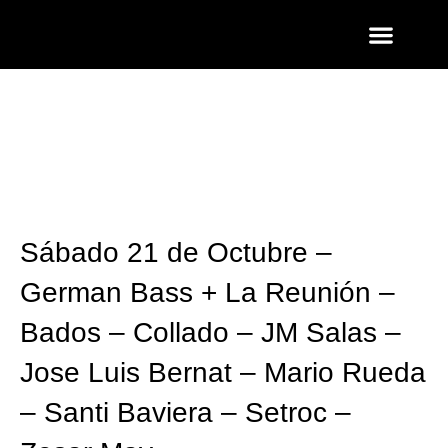
ENTRADAS Y LISTAS
FOTOS QUART
Sábado 21 de Octubre –
German Bass + La Reunión –
Bados – Collado – JM Salas –
Jose Luis Bernat – Mario Rueda
– Santi Baviera – Setroc –