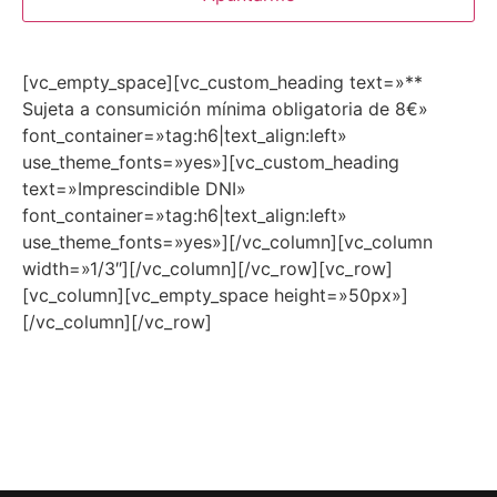
[vc_empty_space][vc_custom_heading text=»**
Sujeta a consumición mínima obligatoria de 8€»
font_container=»tag:h6|text_align:left»
use_theme_fonts=»yes»][vc_custom_heading
text=»Imprescindible DNI»
font_container=»tag:h6|text_align:left»
use_theme_fonts=»yes»][/vc_column][vc_column
width=»1/3″][/vc_column][/vc_row][vc_row]
[vc_column][vc_empty_space height=»50px»]
[/vc_column][/vc_row]