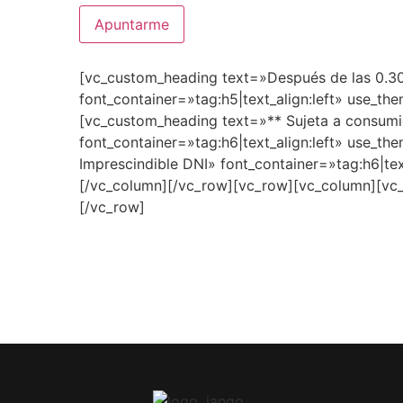
[vc_custom_heading text=»Después de las 0.3
font_container=»tag:h5|text_align:left» use_t
[vc_custom_heading text=»** Sujeta a consumi
font_container=»tag:h6|text_align:left» use_t
Imprescindible DNI» font_container=»tag:h6|tex
[/vc_column][/vc_row][vc_row][vc_column][vc
[/vc_row]