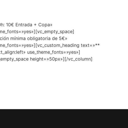
0h: 10€ Entrada + Copa»
heme_fonts=»yes»][vc_empty_space]
ción mínima obligatoria de 5€»
heme_fonts=»yes»][vc_custom_heading text=»**
t_align:left» use_theme_fonts=»yes»]
_empty_space height=»50px»][/vc_column]