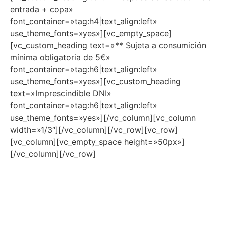
entrada + copa»
font_container=»tag:h4|text_align:left»
use_theme_fonts=»yes»][vc_empty_space]
[vc_custom_heading text=»** Sujeta a consumición
mínima obligatoria de 5€»
font_container=»tag:h6|text_align:left»
use_theme_fonts=»yes»][vc_custom_heading
text=»Imprescindible DNI»
font_container=»tag:h6|text_align:left»
use_theme_fonts=»yes»][/vc_column][vc_column
width=»1/3″][/vc_column][/vc_row][vc_row]
[vc_column][vc_empty_space height=»50px»]
[/vc_column][/vc_row]