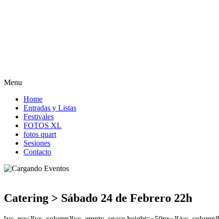
Menu
Home
Entradas y Listas
Festivales
FOTOS XL
fotos quart
Sesiones
Contacto
Catering > Sábado 24 de Febrero 22h
[vc_row][vc_column][vc_empty_space height=»50px»][/vc_column]