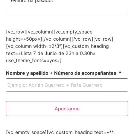
evento ha pasado.
[vc_row][vc_column][vc_empty_space
height=»50px»][/vc_column][/vc_row][vc_row]
[vc_column width=»2/3″][vc_custom_heading
text=»Lista 7 de Junio de 23h a 0.30h»
use_theme_fonts=»yes»]
Nombre y apellido + Número de acompañantes
*
[vc_empty_space][vc_custom_heading text=»**